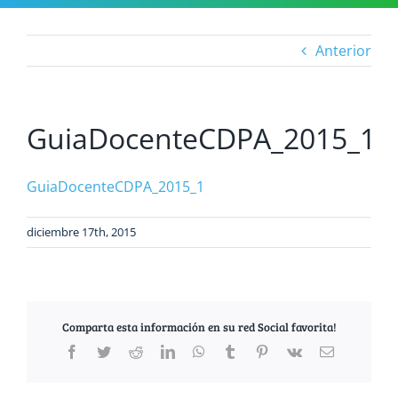
Anterior
GuiaDocenteCDPA_2015_1
GuiaDocenteCDPA_2015_1
diciembre 17th, 2015
Comparta esta información en su red Social favorita!
Facebook
Twitter
Reddit
LinkedIn
WhatsApp
Tumblr
Pinterest
Vk
Correo
electrónico