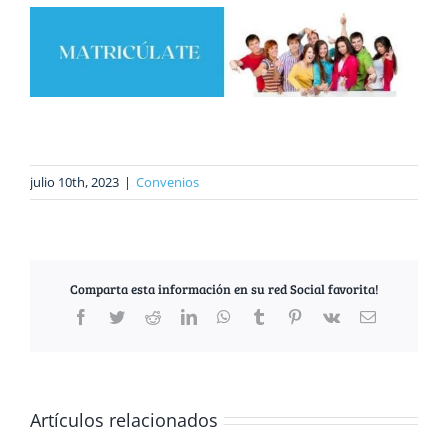
julio 10th, 2023
|
Convenios
Comparta esta información en su red Social favorita!
Facebook
Twitter
Reddit
LinkedIn
WhatsApp
Tumblr
Pinterest
Vk
Correo
electrónico
RESOLUCIÓN
DE
LA
RECTORA
Artículos relacionados
DE
3