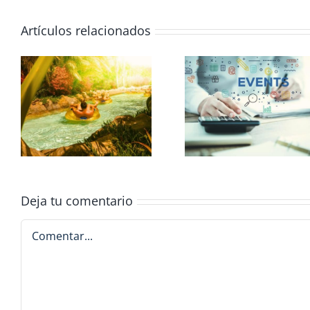
Artículos relacionados
Máster en Organización,
e
Dirección de Eventos y
Comunicación
Deja tu comentario
Comentar