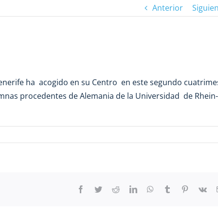
Anterior
Siguie
Tenerife ha acogido en su Centro en este segundo cuatrime
mnas procedentes de Alemania de la Universidad de Rhein-
Facebook
Twitter
Reddit
LinkedIn
WhatsApp
Tumblr
Pinterest
Vk
RESOLUCIÓN
DE