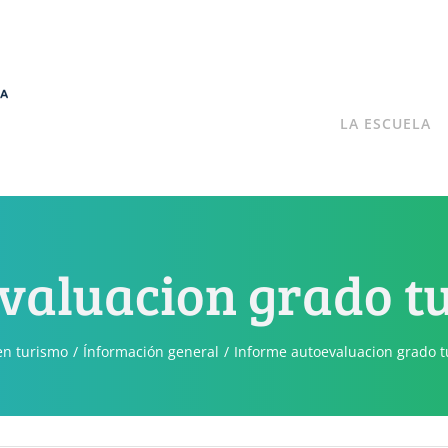
LA ESCUELA
valuacion grado tu
en turismo
Ínformación general
Informe autoevaluacion grado t