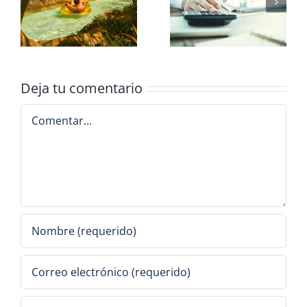
 y
Organización,
s
Dirección de Eventos y
Comunicación
Deja tu comentario
Comentar