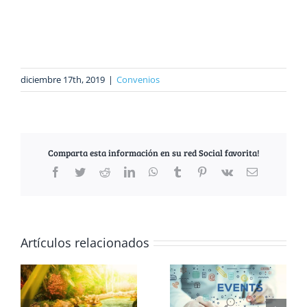
diciembre 17th, 2019
|
Convenios
Comparta esta información en su red Social favorita!
Facebook
Twitter
Reddit
LinkedIn
WhatsApp
Tumblr
Pinterest
Vk
Correo
electrónico
Artículos relacionados
Máster en